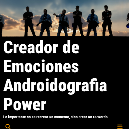
Saltar
al
contenido
Creador de
Emociones
Androidografia
Power
Lo importante no es recrear un momento, sino crear un recuerdo
Men
Abrir