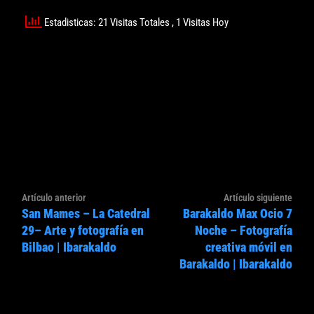
Estadisticas: 21 Visitas Totales
, 1 Visitas Hoy
Navegación
Artículo
Artíc
Artículo anterior
Artículo siguiente
de
San Mames – La Catedral
Barakaldo Max Ocio 7
anterior:
sigui
entradas
29– Arte y fotografía en
Noche – Fotografía
Bilbao | Ibarakaldo
creativa móvil en
Barakaldo | Ibarakaldo