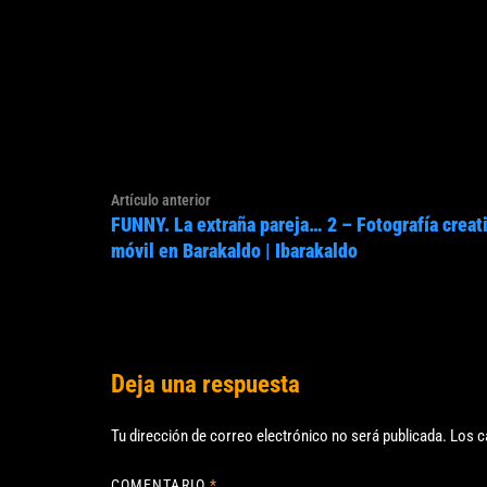
Navegación
Artículo
Artículo anterior
de
FUNNY. La extraña pareja… 2 – Fotografía creat
anterior:
entradas
móvil en Barakaldo | Ibarakaldo
Deja una respuesta
Tu dirección de correo electrónico no será publicada.
Los c
COMENTARIO
*