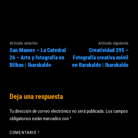
Navegación
Artículo
Artíc
Artículo anterior
Artículo siguiente
de
San Mames – La Catedral
Creatividad 295 –
anterior:
sigui
entradas
26 – Arte y fotografía en
Fotografía creativa móvil
Bilbao | Ibarakaldo
en Barakaldo | Ibarakaldo
Deja una respuesta
Tu dirección de correo electrónico no será publicada.
Los campos
obligatorios están marcados con
*
COMENTARIO
*