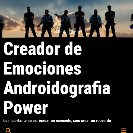
Saltar
al
contenido
Creador de
Emociones
Androidografia
Power
Lo importante no es recrear un momento, sino crear un recuerdo
Men
Abrir