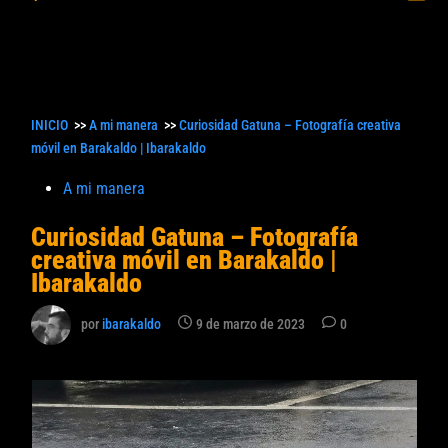
princ
búsqueda
INICIO
>>
A mi manera
>>
Curiosidad Gatuna – Fotografía creativa
móvil en Barakaldo | Ibarakaldo
Publicado
A mi manera
en
Curiosidad Gatuna – Fotografía
creativa móvil en Barakaldo |
Ibarakaldo
por
ibarakaldo
9 de marzo de 2023
0