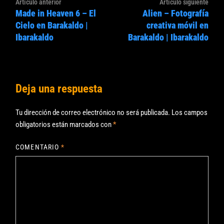
Navegación
Artículo
Artíc
Artículo anterior
Artículo siguiente
de
Made in Heaven 6 – El
Alien – Fotografía
anterior:
sigui
entradas
Cielo en Barakaldo |
creativa móvil en
Ibarakaldo
Barakaldo | Ibarakaldo
Deja una respuesta
Tu dirección de correo electrónico no será publicada.
Los campos
obligatorios están marcados con
*
COMENTARIO
*