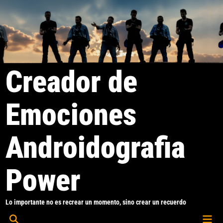
Saltar
al
contenido
Creador de
Emociones
Androidografia
Power
Lo importante no es recrear un momento, sino crear un recuerdo
Men
Abrir