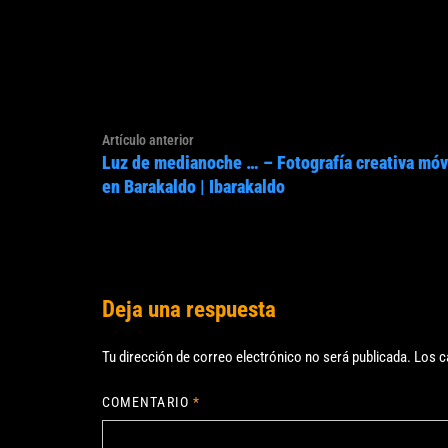
Navegación
Artículo
Artículo anterior
de
Luz de medianoche … – Fotografía creativa móv
anterior:
entradas
en Barakaldo | Ibarakaldo
Deja una respuesta
Tu dirección de correo electrónico no será publicada.
Los c
COMENTARIO
*