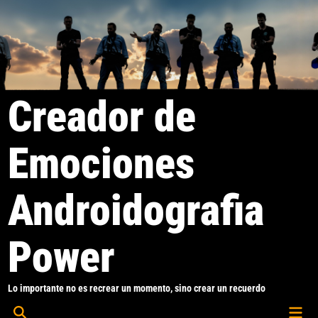
Saltar
al
contenido
Creador de
Emociones
Androidografia
Power
Lo importante no es recrear un momento, sino crear un recuerdo
Men
Abrir