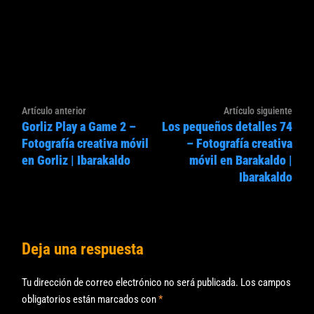
Navegación
Artículo
Artíc
Artículo anterior
Artículo siguiente
de
Gorliz Play a Game 2 –
Los pequeños detalles 74
anterior:
sigui
entradas
Fotografía creativa móvil
– Fotografía creativa
en Gorliz | Ibarakaldo
móvil en Barakaldo |
Ibarakaldo
Deja una respuesta
Tu dirección de correo electrónico no será publicada.
Los campos
obligatorios están marcados con
*