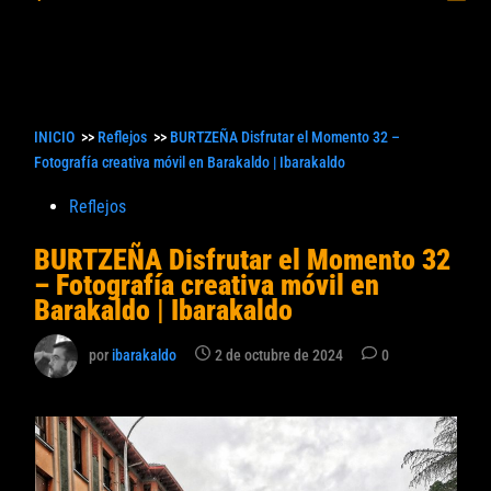
princ
búsqueda
INICIO
>>
Reflejos
>>
BURTZEÑA Disfrutar el Momento 32 –
Fotografía creativa móvil en Barakaldo | Ibarakaldo
Publicado
Reflejos
en
BURTZEÑA Disfrutar el Momento 32
– Fotografía creativa móvil en
Barakaldo | Ibarakaldo
por
ibarakaldo
2 de octubre de 2024
0