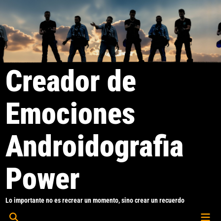
Saltar
al
contenido
Creador de
Emociones
Androidografia
Power
Lo importante no es recrear un momento, sino crear un recuerdo
Men
Abrir