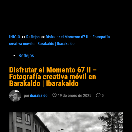
princ
búsqueda
INICIO
>>
Reflejos
>>
Disfrutar el Momento 67 II – Fotografía
creativa móvil en Barakaldo | Ibarakaldo
Publicado
Reflejos
en
Disfrutar el Momento 67 II –
Fotografía creativa móvil en
Barakaldo | Ibarakaldo
por
ibarakaldo
19 de enero de 2025
0