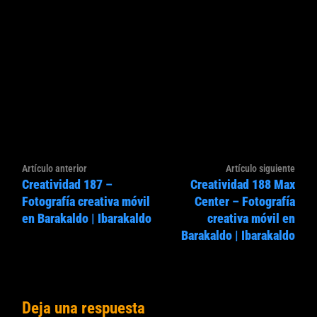
Navegación
Artículo
Artíc
Artículo anterior
Artículo siguiente
de
Creatividad 187 –
Creatividad 188 Max
anterior:
sigui
entradas
Fotografía creativa móvil
Center – Fotografía
en Barakaldo | Ibarakaldo
creativa móvil en
Barakaldo | Ibarakaldo
Deja una respuesta