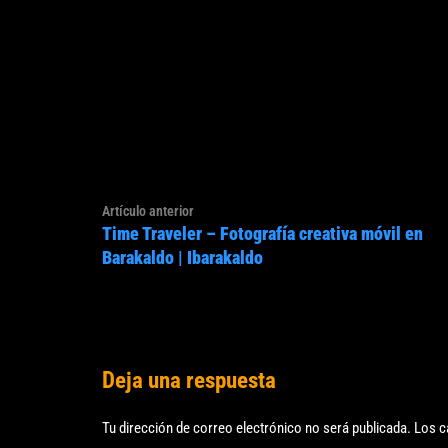
Navegación
Artículo
Artículo anterior
de
Time Traveler – Fotografía creativa móvil en
anterior:
entradas
Barakaldo | Ibarakaldo
Deja una respuesta
Tu dirección de correo electrónico no será publicada.
Los c