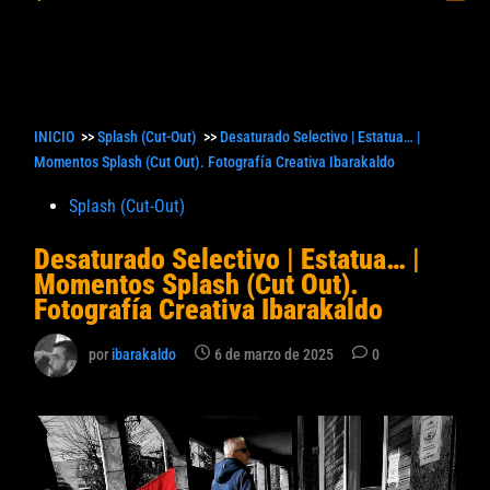
princ
búsqueda
INICIO
>>
Splash (Cut-Out)
>>
Desaturado Selectivo | Estatua… |
Momentos Splash (Cut Out). Fotografía Creativa Ibarakaldo
Publicado
Splash (Cut-Out)
en
Desaturado Selectivo | Estatua… |
Momentos Splash (Cut Out).
Fotografía Creativa Ibarakaldo
por
ibarakaldo
6 de marzo de 2025
0