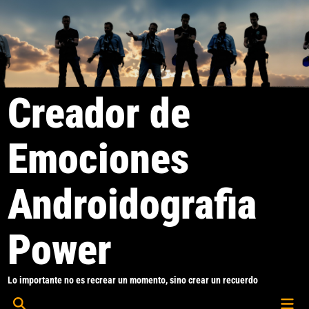
Saltar
al
contenido
Creador de
Emociones
Androidografia
Power
Lo importante no es recrear un momento, sino crear un recuerdo
Men
Abrir