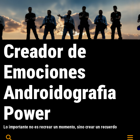
Saltar
al
contenido
Creador de
Emociones
Androidografia
Power
Lo importante no es recrear un momento, sino crear un recuerdo
Men
Abrir