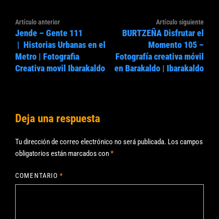
Navegación
Artículo
Artíc
Artículo anterior
Artículo siguiente
de
Jende – Gente 111
BURTZEÑA Disfrutar el
anterior:
sigui
entradas
| Historias Urbanas en el
Momento 105 –
Metro | Fotografia
Fotografía creativa móvil
Creativa movil Ibarakaldo
en Barakaldo | Ibarakaldo
Deja una respuesta
Tu dirección de correo electrónico no será publicada.
Los campos
obligatorios están marcados con
*
COMENTARIO
*