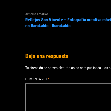
Navegación
Artículo
Artículo anterior
de
Reflejos San Vicente – Fotografía creativa móvi
anterior:
entradas
en Barakaldo | Ibarakaldo
Deja una respuesta
Tu dirección de correo electrónico no será publicada.
Los c
COMENTARIO
*