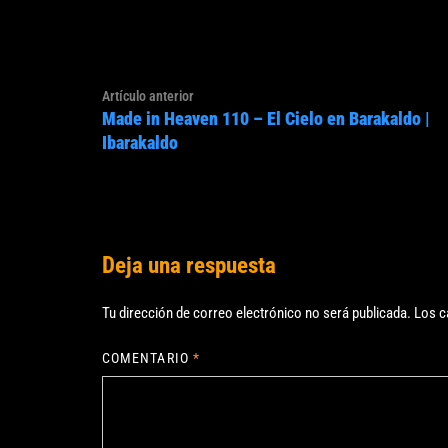
Navegación
Artículo
Artículo anterior
de
Made in Heaven 110 – El Cielo en Barakaldo |
anterior:
entradas
Ibarakaldo
Deja una respuesta
Tu dirección de correo electrónico no será publicada.
Los c
COMENTARIO
*