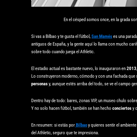
En el césped somos once, en la grada so
Si vas a Bilbao y te gusta el fútbol,
San Mamés
es una parada 
antiguos de España, y la gente aquí lo llama con mucho car
sobre todo cuando juega el Athletic.
El estadio actual es bastante nuevo, lo inauguraron en
2013
Lo construyeron moderno, cómodo y con una fachada que s
personas
y, aunque estés arriba del todo, se ve el campo gen
Dentro hay de todo: bares, zonas VIP, un museo chulo sobre la
Y no solo hacen fútbol, también se han hecho
conciertos
y 
En resumen: si estás por
Bilbao
y quieres sentir el ambient
del Athletic, seguro que te impresiona.