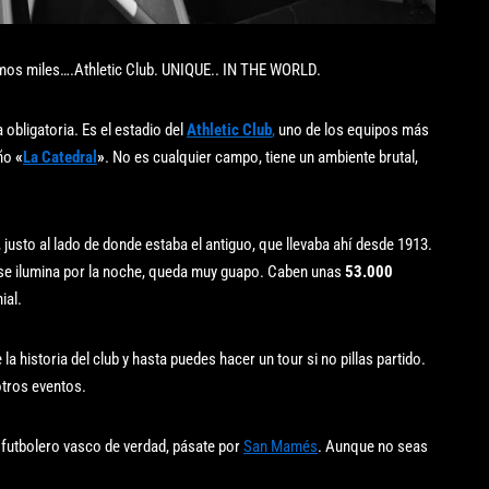
mos miles….Athletic Club. UNIQUE.. IN THE WORLD.
obligatoria. Es el estadio del
Athletic Club
,
uno de los equipos más
iño
«
La Catedral
»
. No es cualquier campo, tiene un ambiente brutal,
, justo al lado de donde estaba el antiguo, que llevaba ahí desde 1913.
e ilumina por la noche, queda muy guapo. Caben unas
53.000
ial.
 historia del club y hasta puedes hacer un tour si no pillas partido.
otros eventos.
e futbolero vasco de verdad, pásate por
San Mamés
. Aunque no seas