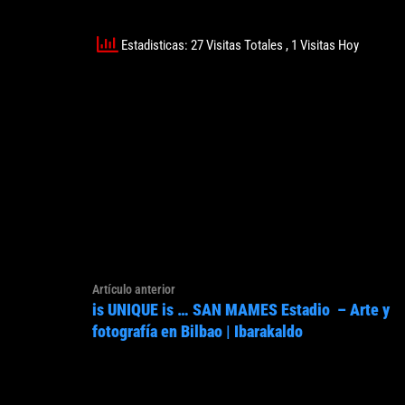
Estadisticas: 27 Visitas Totales
, 1 Visitas Hoy
Navegación
Artículo
Artículo anterior
de
is UNIQUE is … SAN MAMES Estadio – Arte y
anterior:
entradas
fotografía en Bilbao | Ibarakaldo