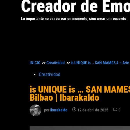
Creador de Emo
Lo importante no es recrear un momento, sino crear un recuerdo
INICIO
>>
Creatividad
>>
is UNIQUE is … SAN MAMES 4 – Arte y
Publicado
Creatividad
en
is UNIQUE is … SAN MAMES 
Bilbao | Ibarakaldo
por
ibarakaldo
12 de abril de 2025
0