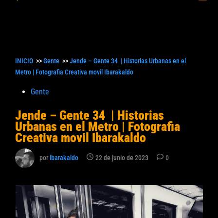
princ
búsqueda
INICIO
>>
Gente
>>
Jende – Gente 34 | Historias Urbanas en el
Metro | Fotografia Creativa movil Ibarakaldo
Publicado
Gente
en
Jende – Gente 34 | Historias
Urbanas en el Metro | Fotografia
Creativa movil Ibarakaldo
por
ibarakaldo
22 de junio de 2023
0