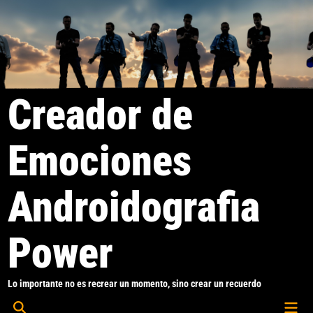
Saltar
al
contenido
Creador de
Emociones
Androidografia
Power
Lo importante no es recrear un momento, sino crear un recuerdo
Men
Abrir