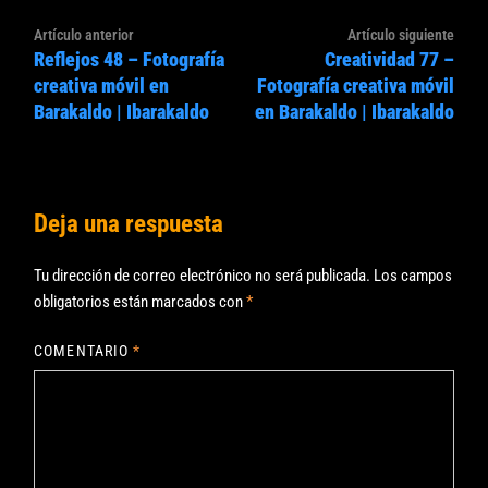
Navegación
Artículo
Artíc
Artículo anterior
Artículo siguiente
de
Reflejos 48 – Fotografía
Creatividad 77 –
anterior:
sigui
entradas
creativa móvil en
Fotografía creativa móvil
Barakaldo | Ibarakaldo
en Barakaldo | Ibarakaldo
Deja una respuesta
Tu dirección de correo electrónico no será publicada.
Los campos
obligatorios están marcados con
*
COMENTARIO
*