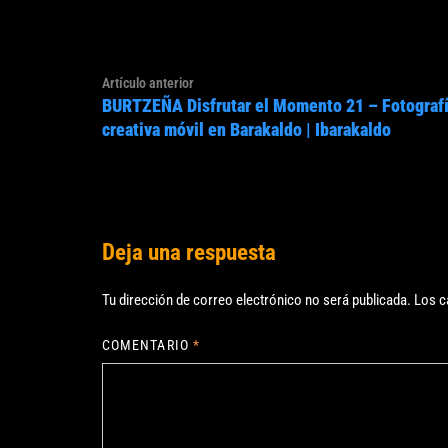
Navegación
Artículo
Artículo anterior
de
BURTZEÑA Disfrutar el Momento 21 – Fotograf
anterior:
entradas
creativa móvil en Barakaldo | Ibarakaldo
Deja una respuesta
Tu dirección de correo electrónico no será publicada.
Los c
COMENTARIO
*