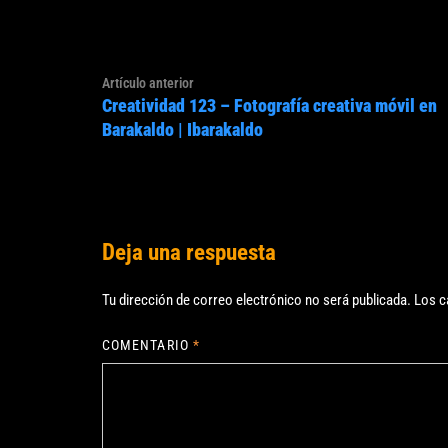
Navegación
Artículo
Artículo anterior
de
Creatividad 123 – Fotografía creativa móvil en
anterior:
entradas
Barakaldo | Ibarakaldo
Deja una respuesta
Tu dirección de correo electrónico no será publicada.
Los c
COMENTARIO
*