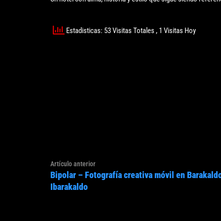
Estadisticas: 53 Visitas Totales
, 1 Visitas Hoy
Navegación
Artículo
Artículo anterior
de
Bipolar – Fotografía creativa móvil en Barakaldo
anterior:
entradas
Ibarakaldo