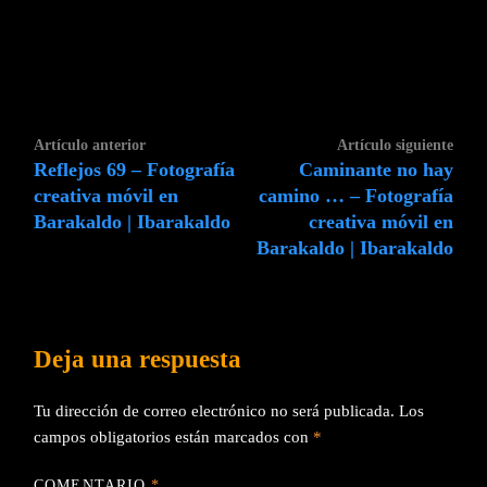
Navegación
Artículo
Artí
Artículo anterior
Artículo siguiente
de
Reflejos 69 – Fotografía
Caminante no hay
anterior:
sigui
entradas
creativa móvil en
camino … – Fotografía
Barakaldo | Ibarakaldo
creativa móvil en
Barakaldo | Ibarakaldo
Deja una respuesta
Tu dirección de correo electrónico no será publicada.
Los
campos obligatorios están marcados con
*
COMENTARIO
*