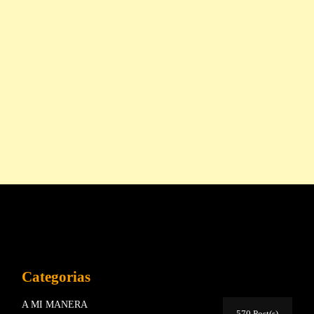
Categorias
A MI MANERA
570 Post(s)