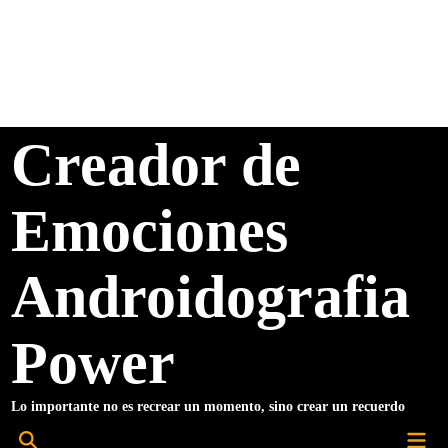
Saltar
al
contenido
Creador de
Emociones
Androidografia
Power
Lo importante no es recrear un momento, sino crear un recuerdo
Men
Abrir