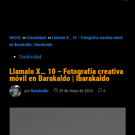
princ
búsqueda
INICIO
>>
Creatividad
>>
Llamalo X… 10 – Fotografía creativa móvil
en Barakaldo | Ibarakaldo
Publicado
Creatividad
en
Llamalo X… 10 – Fotografía creativa
móvil en Barakaldo | Ibarakaldo
por
ibarakaldo
29 de mayo de 2024
0