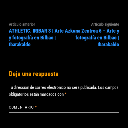
Navegación
Artículo
Artíc
Artículo anterior
Artículo siguiente
de
ATHLETIC. IRIBAR 3 | Arte
Azkuna Zentroa 6 – Arte y
anterior:
sigui
entradas
y fotografía en Bilbao |
fotografía en Bilbao |
Ibarakaldo
Ibarakaldo
Deja una respuesta
Tu dirección de correo electrónico no será publicada.
Los campos
obligatorios están marcados con
*
COMENTARIO
*