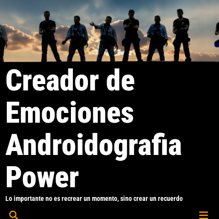
Saltar
al
contenido
Creador de
Emociones
Androidografia
Power
Lo importante no es recrear un momento, sino crear un recuerdo
Men
Abrir