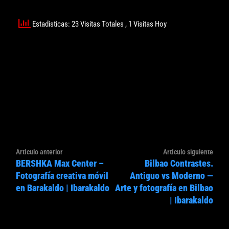
Estadisticas: 23 Visitas Totales
, 1 Visitas Hoy
Navegación
Artículo
Artíc
Artículo anterior
Artículo siguiente
de
BERSHKA Max Center –
Bilbao Contrastes.
anterior:
sigui
entradas
Fotografía creativa móvil
Antiguo vs Moderno —
en Barakaldo | Ibarakaldo
Arte y fotografía en Bilbao
| Ibarakaldo