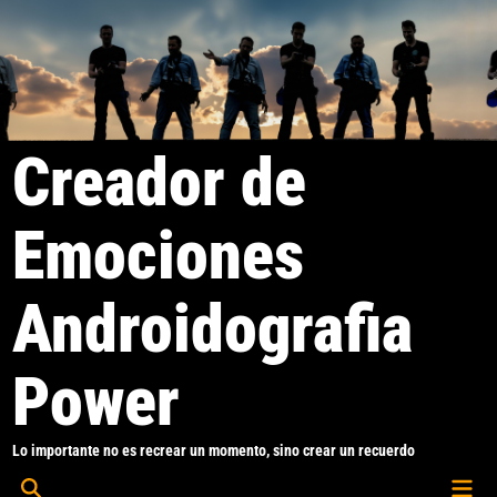
Saltar
al
contenido
Creador de
Emociones
Androidografia
Power
Lo importante no es recrear un momento, sino crear un recuerdo
Men
Abrir