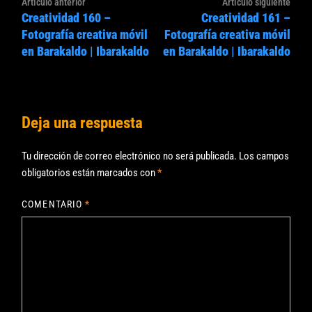
Navegación
Artículo
Artíc
Artículo anterior
Artículo siguiente
de
Creatividad 160 –
Creatividad 161 –
anterior:
sigui
entradas
Fotografía creativa móvil
Fotografía creativa móvil
en Barakaldo | Ibarakaldo
en Barakaldo | Ibarakaldo
Deja una respuesta
Tu dirección de correo electrónico no será publicada.
Los campos
obligatorios están marcados con
*
COMENTARIO
*