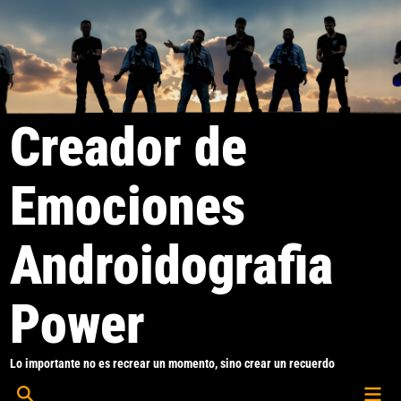
Saltar
al
contenido
Creador de
Emociones
Androidografia
Power
Lo importante no es recrear un momento, sino crear un recuerdo
Men
Abrir