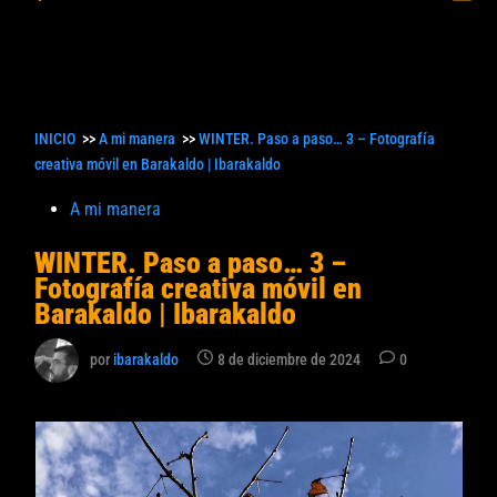
princ
búsqueda
INICIO
>>
A mi manera
>>
WINTER. Paso a paso… 3 – Fotografía
creativa móvil en Barakaldo | Ibarakaldo
Publicado
A mi manera
en
WINTER. Paso a paso… 3 –
Fotografía creativa móvil en
Barakaldo | Ibarakaldo
por
ibarakaldo
8 de diciembre de 2024
0