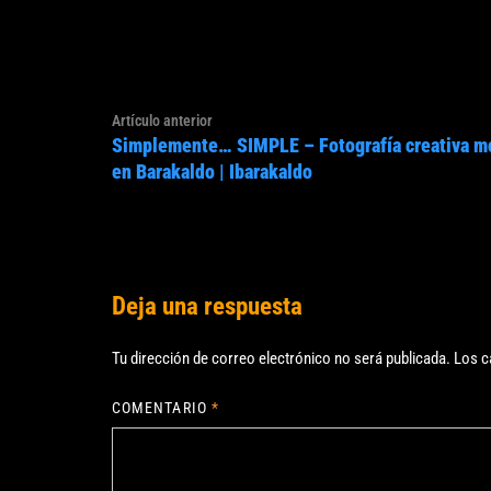
Navegación
Artículo
Artículo anterior
de
Simplemente… SIMPLE – Fotografía creativa m
anterior:
entradas
en Barakaldo | Ibarakaldo
Deja una respuesta
Tu dirección de correo electrónico no será publicada.
Los c
COMENTARIO
*