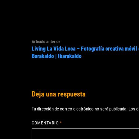
Navegación
Artículo
Artículo anterior
de
Living La Vida Loca – Fotografía creativa móvil
anterior:
entradas
Barakaldo | Ibarakaldo
Deja una respuesta
Tu dirección de correo electrónico no será publicada.
Los c
COMENTARIO
*