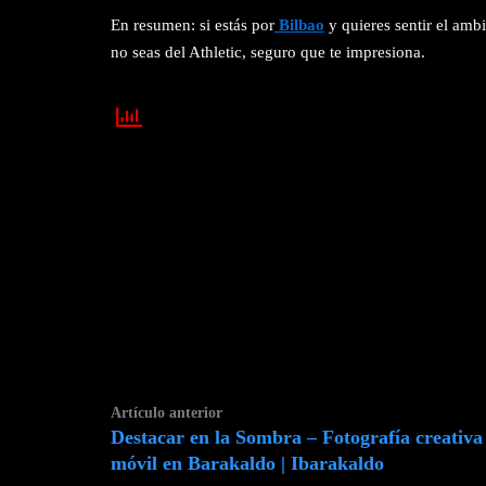
En resumen: si estás por
Bilbao
y quieres sentir el amb
no seas del Athletic, seguro que te impresiona.
Navegación
Artículo
Artículo anterior
de
Destacar en la Sombra – Fotografía creativa
anterior:
entradas
móvil en Barakaldo | Ibarakaldo