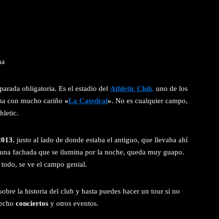
ha
parada obligatoria. Es el estadio del
Athletic Club
,
uno de los
lama con mucho cariño
«
La Catedral
»
. No es cualquier campo,
hletic.
2013
, justo al lado de donde estaba el antiguo, que llevaba ahí
na fachada que se ilumina por la noche, queda muy guapo.
 todo, se ve el campo genial.
bre la historia del club y hasta puedes hacer un tour si no
 hecho
conciertos
y otros eventos.