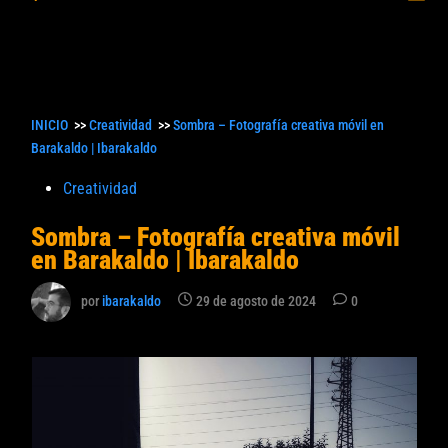
princ
búsqueda
INICIO
>>
Creatividad
>>
Sombra – Fotografía creativa móvil en
Barakaldo | Ibarakaldo
Publicado
Creatividad
en
Sombra – Fotografía creativa móvil
en Barakaldo | Ibarakaldo
por
ibarakaldo
29 de agosto de 2024
0