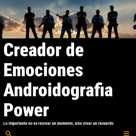
Saltar
al
contenido
Creador de
Emociones
Androidografia
Power
Lo importante no es recrear un momento, sino crear un recuerdo
Men
Abrir