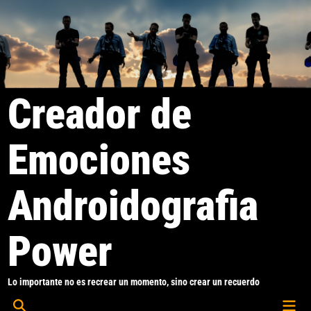
Saltar
al
contenido
Creador de
Emociones
Androidografia
Power
Lo importante no es recrear un momento, sino crear un recuerdo
Men
Abrir