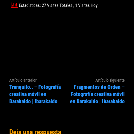
Estadisticas: 27 Visitas Totales
, 1 Visitas Hoy
Navegación
Artículo
Artíc
Artículo anterior
Artículo siguiente
de
Tranquilo.. – Fotografía
Fragmentos de Orden –
anterior:
sigui
entradas
creativa móvil en
Fotografía creativa móvil
Barakaldo | Ibarakaldo
en Barakaldo | Ibarakaldo
Deja una respuesta