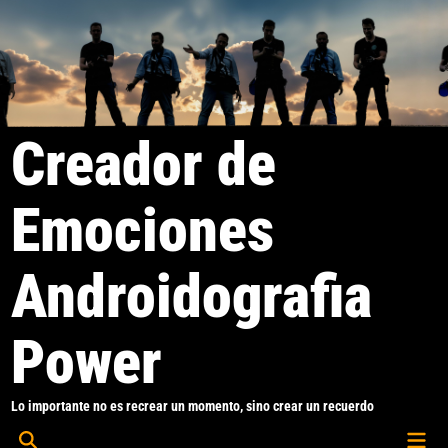
Saltar
al
contenido
Creador de
Emociones
Androidografia
Power
Lo importante no es recrear un momento, sino crear un recuerdo
Men
Abrir