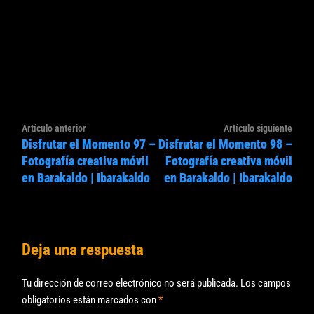
Navegación
Artículo
Artíc
Artículo anterior
Artículo siguiente
de
Disfrutar el Momento 97 –
Disfrutar el Momento 98 –
anterior:
sigui
entradas
Fotografía creativa móvil
Fotografía creativa móvil
en Barakaldo | Ibarakaldo
en Barakaldo | Ibarakaldo
Deja una respuesta
Tu dirección de correo electrónico no será publicada.
Los campos
obligatorios están marcados con
*