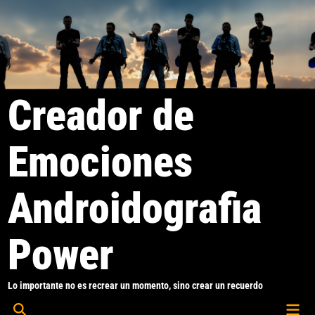
Saltar
al
contenido
Creador de
Emociones
Androidografia
Power
Lo importante no es recrear un momento, sino crear un recuerdo
Men
Abrir