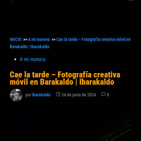
princ
búsqueda
INICIO
>>
A mi manera
>>
Cae la tarde – Fotografía creativa móvil en
Barakaldo | Ibarakaldo
Publicado
A mi manera
en
Cae la tarde – Fotografía creativa
móvil en Barakaldo | Ibarakaldo
por
ibarakaldo
26 de junio de 2024
0