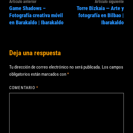
Navegación
Artículo
Artíc
Artículo anterior
Artículo siguiente
de
Game Shadows –
Torre Bizkaia — Arte y
anterior:
sigui
entradas
Fotografía creativa móvil
fotografía en Bilbao |
en Barakaldo | Ibarakaldo
Ibarakaldo
Deja una respuesta
Tu dirección de correo electrónico no será publicada.
Los campos
obligatorios están marcados con
*
COMENTARIO
*