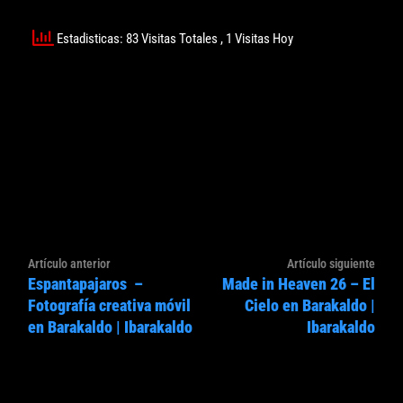
Estadisticas: 83 Visitas Totales
, 1 Visitas Hoy
Navegación
Artículo
Artíc
Artículo anterior
Artículo siguiente
de
Espantapajaros –
Made in Heaven 26 – El
anterior:
sigui
entradas
Fotografía creativa móvil
Cielo en Barakaldo |
en Barakaldo | Ibarakaldo
Ibarakaldo