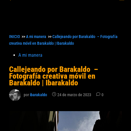
princ
búsqueda
INICIO
>>
A mi manera
>>
Callejeando por Barakaldo – Fotografía
creativa móvil en Barakaldo | Ibarakaldo
Publicado
A mi manera
en
Callejeando por Barakaldo –
Fotografía creativa móvil en
Barakaldo | Ibarakaldo
por
ibarakaldo
24 de marzo de 2023
0