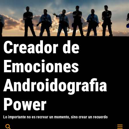
Saltar
al
contenido
Creador de
Emociones
Androidografia
Power
Lo importante no es recrear un momento, sino crear un recuerdo
Men
Abrir