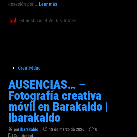
f
d
N
obsesión por …
Leer más
o
í
o
e
a
e
n
Estadisticas: 9 Visitas Totales
c
a
r
s
e
y
a
w
t
a
i
y
v
P
Creatividad
o
a
u
u
AUSENCIAS… –
m
b
t
ó
l
Fotografía creativa
7
v
i
…
móvil en Barakaldo |
i
c
–
l
a
Ibarakaldo
F
e
d
o
n
o
t
por
ibarakaldo
18 de marzo de 2026
0
B
e
P
o
Creatividad