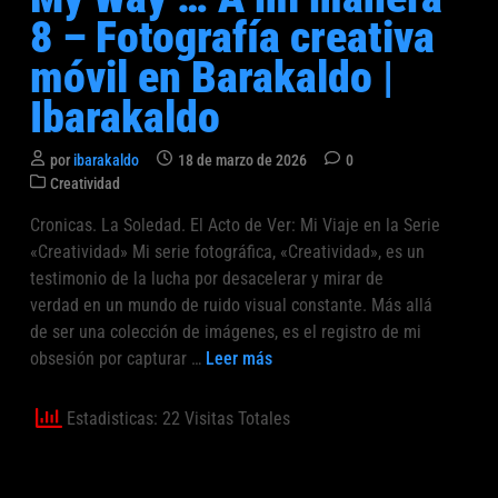
l
8 – Fotografía creativa
i
móvil en Barakaldo |
c
a
Ibarakaldo
d
o
por
ibarakaldo
18 de marzo de 2026
0
e
P
Creatividad
n
u
Cronicas. La Soledad. El Acto de Ver: Mi Viaje en la Serie
b
«Creatividad» Mi serie fotográfica, «Creatividad», es un
l
i
testimonio de la lucha por desacelerar y mirar de
c
verdad en un mundo de ruido visual constante. Más allá
a
de ser una colección de imágenes, es el registro de mi
d
M
obsesión por capturar …
Leer más
o
y
e
W
n
Estadisticas: 22 Visitas Totales
a
y
…