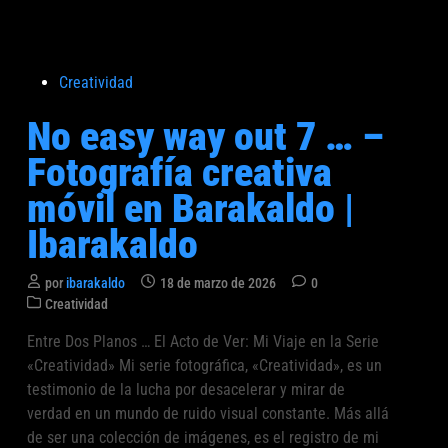
A
m
i
P
Creatividad
m
u
a
No easy way out 7 … –
b
n
l
Fotografía creativa
e
i
r
móvil en Barakaldo |
c
a
a
Ibarakaldo
8
d
–
o
F
por
ibarakaldo
18 de marzo de 2026
0
e
P
o
Creatividad
n
u
t
Entre Dos Planos … El Acto de Ver: Mi Viaje en la Serie
b
o
«Creatividad» Mi serie fotográfica, «Creatividad», es un
l
g
i
testimonio de la lucha por desacelerar y mirar de
r
c
verdad en un mundo de ruido visual constante. Más allá
a
a
de ser una colección de imágenes, es el registro de mi