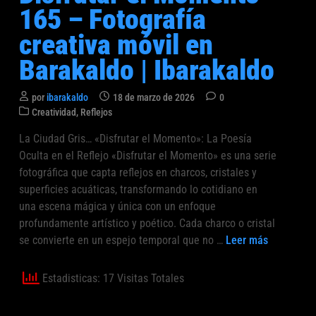
l
i
165 – Fotografía
t
e
c
o
creativa móvil en
n
a
g
B
d
Barakaldo | Ibarakaldo
r
a
o
a
r
e
f
por
ibarakaldo
18 de marzo de 2026
0
a
n
P
í
Creatividad
,
Reflejos
k
u
a
La Ciudad Gris… «Disfrutar el Momento»: La Poesía
a
b
c
Oculta en el Reflejo «Disfrutar el Momento» es una serie
l
l
r
i
fotográfica que capta reflejos en charcos, cristales y
d
e
c
superficies acuáticas, transformando lo cotidiano en
o
a
a
una escena mágica y única con un enfoque
|
t
d
profundamente artístico y poético. Cada charco o cristal
I
o
i
D
se convierte en un espejo temporal que no …
Leer más
b
e
v
i
a
n
a
s
r
Estadisticas: 17 Visitas Totales
m
f
a
ó
r
k