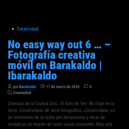
v
u
a
i
t
l
l
a
d
e
r
o
n
P
Creatividad
e
B
u
l
No easy way out 6 … –
a
b
M
r
l
Fotografía creativa
o
a
i
m
móvil en Barakaldo |
k
c
e
a
a
Ibarakaldo
n
l
d
t
d
o
o
por
ibarakaldo
17 de marzo de 2026
0
o
e
P
1
Creatividad
|
n
u
6
Crónicas de la Ciudad Gris… El Acto de Ver: Mi Viaje en la
I
b
5
Serie «Creatividad» Mi serie fotográfica, «Creatividad», es
b
l
–
i
un testimonio de la lucha por desacelerar y mirar de
a
F
c
verdad en un mundo de ruido visual constante. Más allá
r
o
a