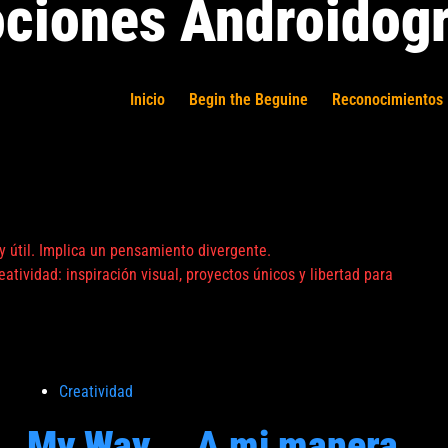
ciones Androidogr
Inicio
Begin the Beguine
Reconocimientos 
 y útil. Implica un pensamiento divergente.
atividad: inspiración visual, proyectos únicos y libertad para
P
Creatividad
u
My Way … A mi manera
b