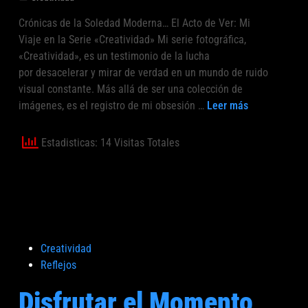
a
n
u
g
Crónicas de la Soledad Moderna… El Acto de Ver: Mi
r
b
r
Viaje en la Serie «Creatividad» Mi serie fotográfica,
a
l
a
i
«Creatividad», es un testimonio de la lucha
k
f
c
por desacelerar y mirar de verdad en un mundo de ruido
a
í
a
visual constante. Más allá de ser una colección de
l
a
d
A
imágenes, es el registro de mi obsesión …
Leer más
d
o
c
U
o
e
r
S
|
n
Estadisticas: 14 Visitas Totales
e
E
I
a
N
b
t
C
a
i
I
r
v
A
a
a
S
k
m
P
Creatividad
…
a
ó
u
Reflejos
–
l
v
b
F
d
Disfrutar el Momento
i
l
o
o