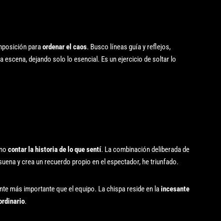
mposición para
ordenar el caos
. Busco líneas guía y reflejos,
la escena, dejando solo lo esencial. Es un ejercicio de soltar lo
ino
contar la historia de lo que sentí
. La combinación deliberada de
suena y crea un recuerdo propio en el espectador, he triunfado.
mente más importante que el equipo. La chispa reside en la
incesante
ordinario
.