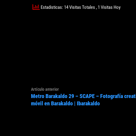
Estadisticas: 14 Visitas Totales
, 1 Visitas Hoy
Navegación
Artículo
Artículo anterior
de
Metro Barakaldo 29 – SCAPE – Fotografía creat
anterior:
entradas
móvil en Barakaldo | Ibarakaldo