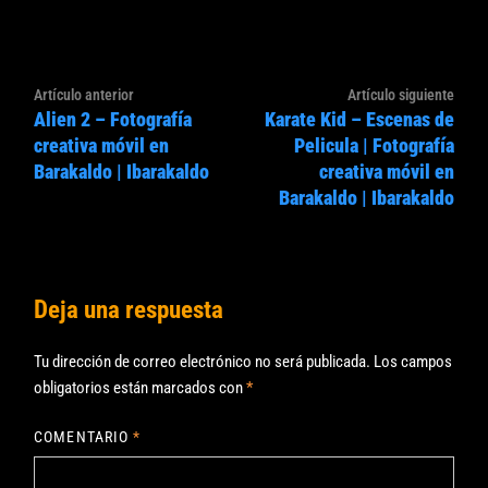
Navegación
Artículo
Artíc
Artículo anterior
Artículo siguiente
de
Alien 2 – Fotografía
Karate Kid – Escenas de
anterior:
sigui
entradas
creativa móvil en
Pelicula | Fotografía
Barakaldo | Ibarakaldo
creativa móvil en
Barakaldo | Ibarakaldo
Deja una respuesta
Tu dirección de correo electrónico no será publicada.
Los campos
obligatorios están marcados con
*
COMENTARIO
*