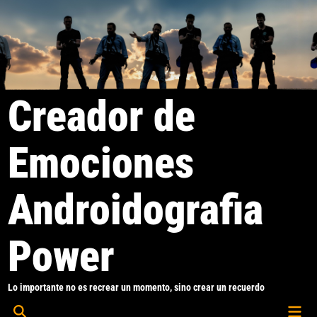
Saltar
al
contenido
Creador de
Emociones
Androidografia
Power
Lo importante no es recrear un momento, sino crear un recuerdo
Men
Abrir