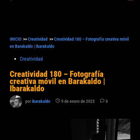
princ
búsqueda
INICIO
>>
Creatividad
>>
Creatividad 180 – Fotografía creativa móvil
en Barakaldo | Ibarakaldo
Publicado
Creatividad
en
Creatividad 180 – Fotografía
creativa móvil en Barakaldo |
Ibarakaldo
por
ibarakaldo
9 de enero de 2025
0