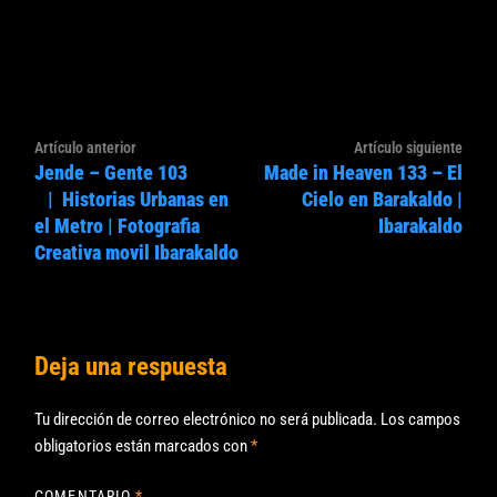
Navegación
Artículo
Artíc
Artículo anterior
Artículo siguiente
de
Jende – Gente 103
Made in Heaven 133 – El
anterior:
sigui
entradas
| Historias Urbanas en
Cielo en Barakaldo |
el Metro | Fotografia
Ibarakaldo
Creativa movil Ibarakaldo
Deja una respuesta
Tu dirección de correo electrónico no será publicada.
Los campos
obligatorios están marcados con
*
COMENTARIO
*