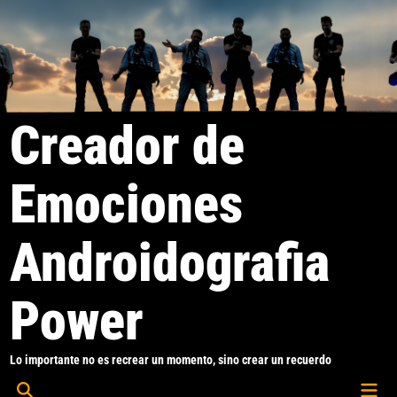
Saltar
al
contenido
Creador de
Emociones
Androidografia
Power
Lo importante no es recrear un momento, sino crear un recuerdo
Men
Abrir