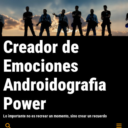
Saltar
al
contenido
Creador de
Emociones
Androidografia
Power
Lo importante no es recrear un momento, sino crear un recuerdo
Men
Abrir