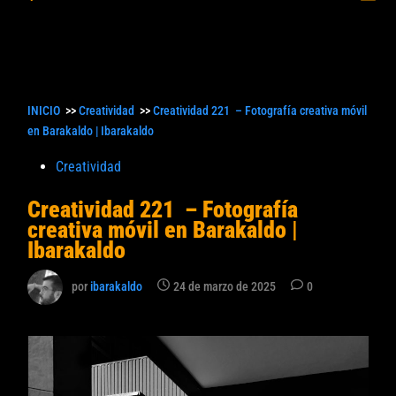
princ
búsqueda
INICIO
>>
Creatividad
>>
Creatividad 221 – Fotografía creativa móvil
en Barakaldo | Ibarakaldo
Publicado
Creatividad
en
Creatividad 221 – Fotografía
creativa móvil en Barakaldo |
Ibarakaldo
por
ibarakaldo
24 de marzo de 2025
0