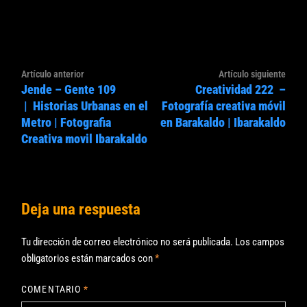
Navegación
Artículo
Artíc
Artículo anterior
Artículo siguiente
de
Jende – Gente 109
Creatividad 222 –
anterior:
sigui
entradas
| Historias Urbanas en el
Fotografía creativa móvil
Metro | Fotografia
en Barakaldo | Ibarakaldo
Creativa movil Ibarakaldo
Deja una respuesta
Tu dirección de correo electrónico no será publicada.
Los campos
obligatorios están marcados con
*
COMENTARIO
*