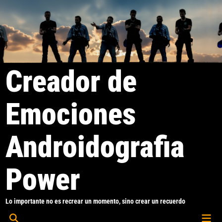
Saltar
al
contenido
Creador de
Emociones
Androidografia
Power
Lo importante no es recrear un momento, sino crear un recuerdo
Men
Abrir