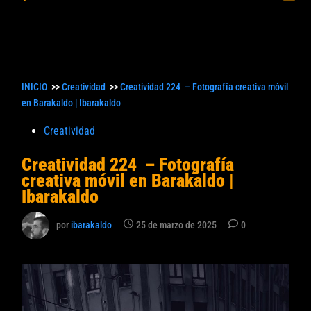
princ
búsqueda
INICIO
>>
Creatividad
>>
Creatividad 224 – Fotografía creativa móvil
en Barakaldo | Ibarakaldo
Publicado
Creatividad
en
Creatividad 224 – Fotografía
creativa móvil en Barakaldo |
Ibarakaldo
por
ibarakaldo
25 de marzo de 2025
0