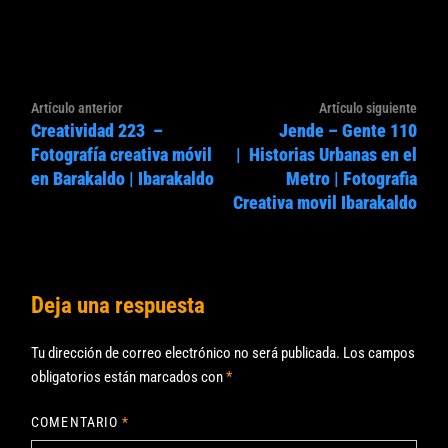
Navegación
Artículo
Artíc
Artículo anterior
Artículo siguiente
de
Creatividad 223 –
Jende – Gente 110
anterior:
sigui
entradas
Fotografía creativa móvil
| Historias Urbanas en el
en Barakaldo | Ibarakaldo
Metro | Fotografia
Creativa movil Ibarakaldo
Deja una respuesta
Tu dirección de correo electrónico no será publicada.
Los campos
obligatorios están marcados con
*
COMENTARIO
*