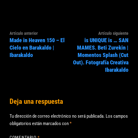
Navegación
Artículo
Artíc
Artículo anterior
Artículo siguiente
de
Made in Heaven 150 – El
is UNIQUE is … SAN
anterior:
sigui
entradas
Cielo en Barakaldo |
MAMES. Beti Zurekin |
Ibarakaldo
Momentos Splash (Cut
Out). Fotografía Creativa
Ibarakaldo
Deja una respuesta
Tu dirección de correo electrónico no será publicada.
Los campos
obligatorios están marcados con
*
COMENTARIO
*