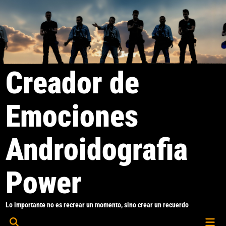
Saltar
al
contenido
Creador de
Emociones
Androidografia
Power
Lo importante no es recrear un momento, sino crear un recuerdo
Men
Abrir