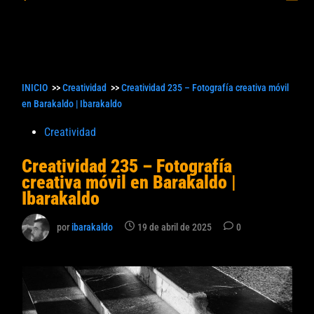
princ
búsqueda
INICIO
>>
Creatividad
>>
Creatividad 235 – Fotografía creativa móvil
en Barakaldo | Ibarakaldo
Publicado
Creatividad
en
Creatividad 235 – Fotografía
creativa móvil en Barakaldo |
Ibarakaldo
por
ibarakaldo
19 de abril de 2025
0