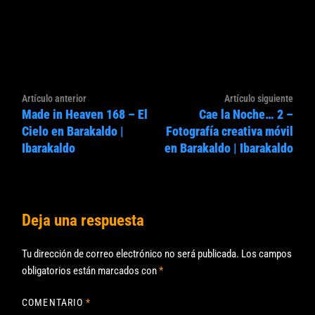
Navegación
Artículo
Artíc
Artículo anterior
Artículo siguiente
de
Made in Heaven 168 – El
Cae la Noche… 2 –
anterior:
sigui
entradas
Cielo en Barakaldo |
Fotografía creativa móvil
Ibarakaldo
en Barakaldo | Ibarakaldo
Deja una respuesta
Tu dirección de correo electrónico no será publicada.
Los campos
obligatorios están marcados con
*
COMENTARIO
*