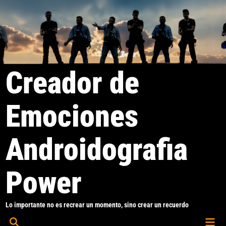
Saltar
al
contenido
Creador de
Emociones
Androidografia
Power
Lo importante no es recrear un momento, sino crear un recuerdo
Men
Abrir