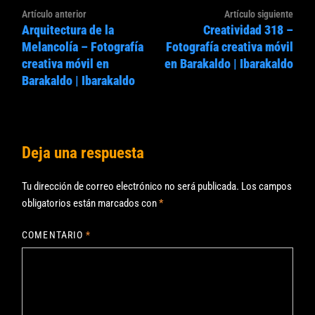
Navegación
Artículo
Artíc
Artículo anterior
Artículo siguiente
de
Arquitectura de la
Creatividad 318 –
anterior:
sigui
entradas
Melancolía – Fotografía
Fotografía creativa móvil
creativa móvil en
en Barakaldo | Ibarakaldo
Barakaldo | Ibarakaldo
Deja una respuesta
Tu dirección de correo electrónico no será publicada.
Los campos
obligatorios están marcados con
*
COMENTARIO
*