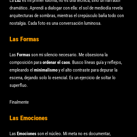
La
Luz
es mi primer idioma; no es una técnica, sino un narrador
dramático. Aprendí a dialogar con ella: el sol de mediodía revela
arquitecturas de sombras, mientras el crepúsculo baña todo con
nostalgia. Cada foto es una conversación luminosa.
Las Formas
Las
Formas
son mi silencio necesario. Me obsesiona la
composición para
ordenar el caos
. Busco líneas guía y reflejos,
empleando el
minimalismo
y el alto contraste para depurar la
escena, dejando solo lo esencial. Es un ejercicio de soltar lo
superfluo.
Finalmente
Las Emociones
Las
Emociones
son el núcleo. Mi meta no es documentar,