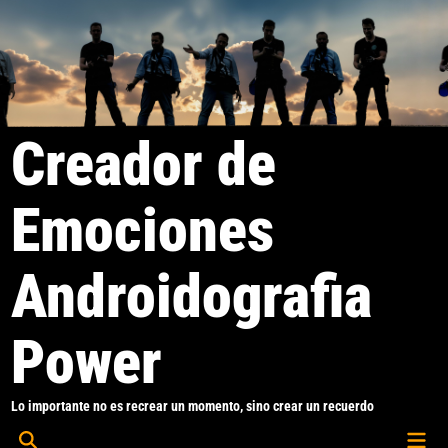
Saltar
al
contenido
Creador de
Emociones
Androidografia
Power
Lo importante no es recrear un momento, sino crear un recuerdo
Men
Abrir