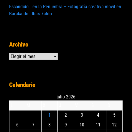
Escondido… en la Penumbra – Fotografía creativa móvil en
Barakaldo | Ibarakaldo
Archivo
Archivos
Calendario
julio 2026
L
M
X
J
V
S
D
1
2
3
4
5
6
7
8
9
10
11
12