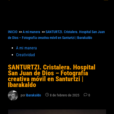
princ
búsqueda
INICIO
>>
A mi manera
>>
SANTURTZI. Cristalera. Hospital San Juan
de Dios – Fotografía creativa móvil en Santurtzi | Ibarakaldo
Publicado
A mi manera
en
Creatividad
SANTURTZI. Cristalera. Hospital
San Juan de Dios – Fotografía
creativa móvil en Santurtzi |
Ibarakaldo
por
ibarakaldo
8 de febrero de 2025
0