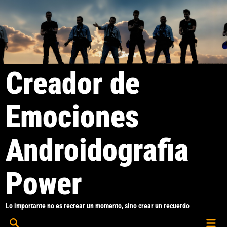
Saltar
al
contenido
Creador de
Emociones
Androidografia
Power
Lo importante no es recrear un momento, sino crear un recuerdo
Men
Abrir