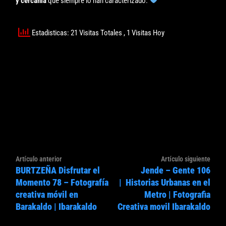
y cercanía
que siempre lo han caracterizado.
Estadisticas: 21 Visitas Totales
, 1 Visitas Hoy
Navegación
Artículo
Artíc
Artículo anterior
Artículo siguiente
de
BURTZEÑA Disfrutar el
Jende – Gente 106
anterior:
sigui
entradas
Momento 78 – Fotografía
| Historias Urbanas en el
creativa móvil en
Metro | Fotografia
Barakaldo | Ibarakaldo
Creativa movil Ibarakaldo