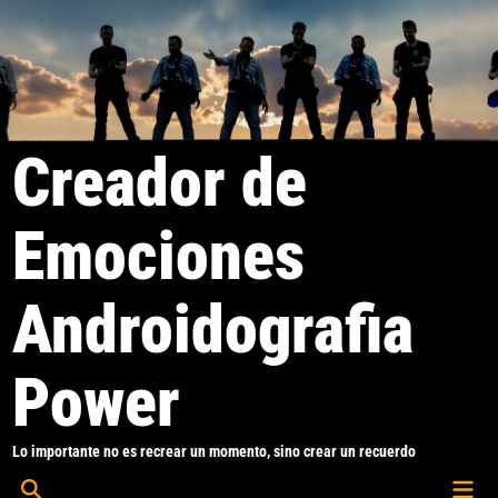
Saltar
al
contenido
Creador de
Emociones
Androidografia
Power
Lo importante no es recrear un momento, sino crear un recuerdo
Men
Abrir