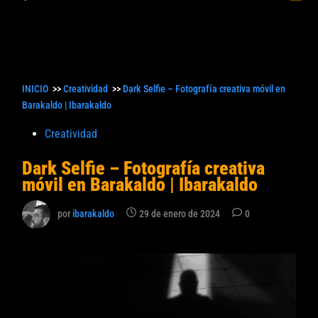
princ
búsqueda
INICIO
>>
Creatividad
>>
Dark Selfie – Fotografía creativa móvil en
Barakaldo | Ibarakaldo
Publicado
Creatividad
en
Dark Selfie – Fotografía creativa
móvil en Barakaldo | Ibarakaldo
por
ibarakaldo
29 de enero de 2024
0