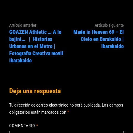
Navegación
Artículo
Artíc
Artículo anterior
Artículo siguiente
de
GOAZEN Athletic … A lo
Made in Heaven 69 – El
anterior:
sigui
entradas
bajini… | Historias
Cielo en Barakaldo |
Urbanas en el Metro |
Ibarakaldo
Fotografia Creativa movil
Ibarakaldo
Deja una respuesta
Tu dirección de correo electrónico no será publicada.
Los campos
obligatorios están marcados con
*
COMENTARIO
*