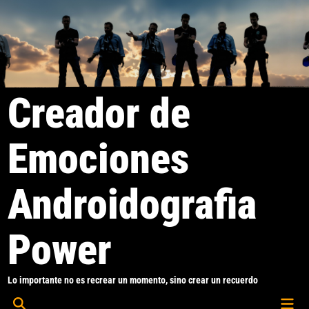
Saltar
al
contenido
Creador de
Emociones
Androidografia
Power
Lo importante no es recrear un momento, sino crear un recuerdo
Men
Abrir