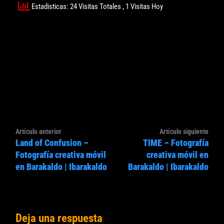
Estadisticas: 24 Visitas Totales
, 1 Visitas Hoy
Navegación
Artículo
Artíc
Artículo anterior
Artículo siguiente
de
Land of Confusion –
TIME – Fotografía
anterior:
sigui
entradas
Fotografía creativa móvil
creativa móvil en
en Barakaldo | Ibarakaldo
Barakaldo | Ibarakaldo
Deja una respuesta