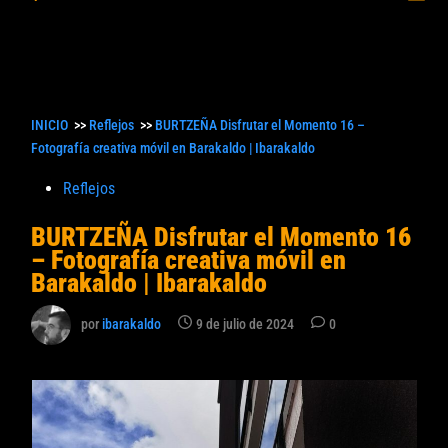
princ
búsqueda
INICIO
>>
Reflejos
>>
BURTZEÑA Disfrutar el Momento 16 –
Fotografía creativa móvil en Barakaldo | Ibarakaldo
Publicado
Reflejos
en
BURTZEÑA Disfrutar el Momento 16
– Fotografía creativa móvil en
Barakaldo | Ibarakaldo
por
ibarakaldo
9 de julio de 2024
0