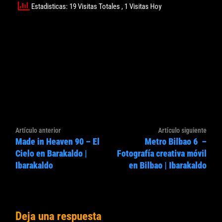
Estadisticas: 19 Visitas Totales
, 1 Visitas Hoy
Navegación
Artículo
Artíc
Artículo anterior
Artículo siguiente
de
Made in Heaven 90 – El
Metro Bilbao 6 –
anterior:
sigui
entradas
Cielo en Barakaldo |
Fotografía creativa móvil
Ibarakaldo
en Bilbao | Ibarakaldo
Deja una respuesta