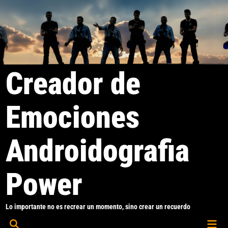
Saltar
al
contenido
Creador de
Emociones
Androidografia
Power
Lo importante no es recrear un momento, sino crear un recuerdo
Men
Abrir