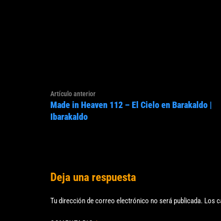
Navegación
Artículo
Artículo anterior
de
Made in Heaven 112 – El Cielo en Barakaldo |
anterior:
entradas
Ibarakaldo
Deja una respuesta
Tu dirección de correo electrónico no será publicada.
Los c