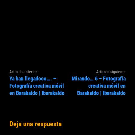
Navegación
Artículo
Artíc
Artículo anterior
Artículo siguiente
de
Ya han llegadooo…. –
Mirando… 6 – Fotografía
anterior:
sigui
entradas
Fotografía creativa móvil
creativa móvil en
en Barakaldo | Ibarakaldo
Barakaldo | Ibarakaldo
Deja una respuesta