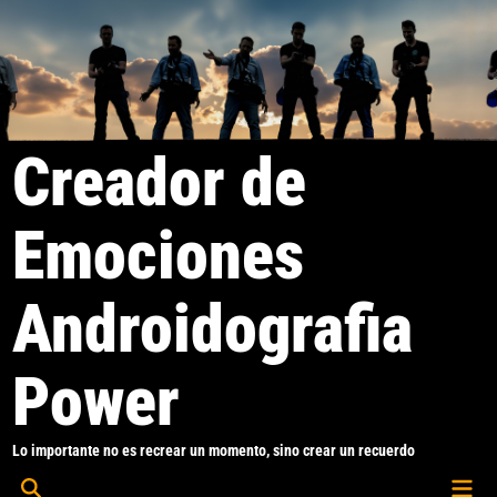
Saltar
al
contenido
Creador de
Emociones
Androidografia
Power
Lo importante no es recrear un momento, sino crear un recuerdo
Men
Abrir