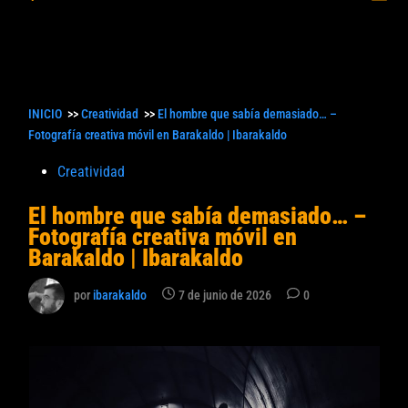
princ
búsqueda
INICIO
>>
Creatividad
>>
El hombre que sabía demasiado… –
Fotografía creativa móvil en Barakaldo | Ibarakaldo
Publicado
Creatividad
en
El hombre que sabía demasiado… –
Fotografía creativa móvil en
Barakaldo | Ibarakaldo
por
ibarakaldo
7 de junio de 2026
0