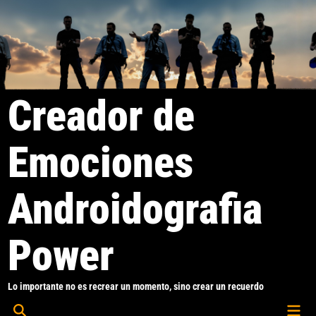
Saltar
al
contenido
Creador de
Emociones
Androidografia
Power
Lo importante no es recrear un momento, sino crear un recuerdo
Men
Abrir