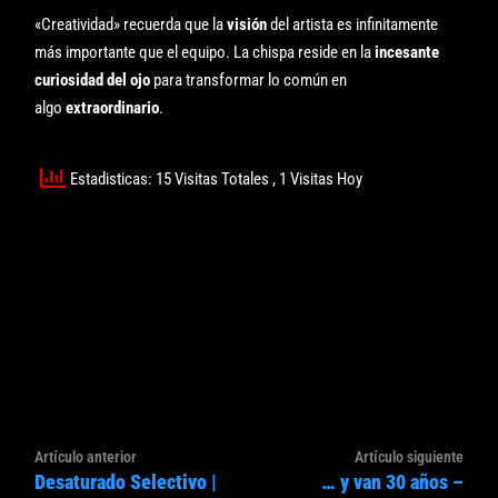
«Creatividad» recuerda que la
visión
del artista es infinitamente
más importante que el equipo. La chispa reside en la
incesante
curiosidad del ojo
para transformar lo común en
algo
extraordinario
.
Estadisticas: 15 Visitas Totales
, 1 Visitas Hoy
Navegación
Artículo
Artíc
Artículo anterior
Artículo siguiente
de
Desaturado Selectivo |
… y van 30 años –
anterior:
sigui