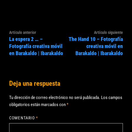
Navegación
Artículo
Artíc
Artículo anterior
Artículo siguiente
de
La espera 2 … –
The Hand 10 – Fotografía
anterior:
sigui
entradas
Fotografía creativa móvil
creativa móvil en
en Barakaldo | Ibarakaldo
Barakaldo | Ibarakaldo
Deja una respuesta
Tu dirección de correo electrónico no será publicada.
Los campos
obligatorios están marcados con
*
COMENTARIO
*