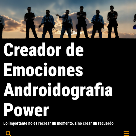
Saltar
al
contenido
Creador de
Emociones
Androidografia
Power
Lo importante no es recrear un momento, sino crear un recuerdo
Men
Abrir