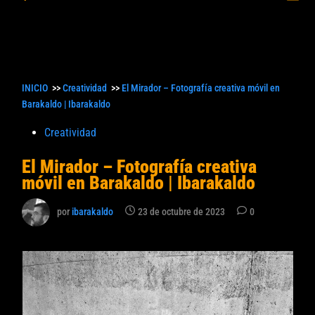
princ
búsqueda
INICIO
>>
Creatividad
>>
El Mirador – Fotografía creativa móvil en
Barakaldo | Ibarakaldo
Publicado
Creatividad
en
El Mirador – Fotografía creativa
móvil en Barakaldo | Ibarakaldo
por
ibarakaldo
23 de octubre de 2023
0