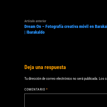
Navegación
Artículo
Artículo anterior
de
Dream On – Fotografía creativa móvil en Baraka
anterior:
entradas
| Ibarakaldo
Deja una respuesta
Tu dirección de correo electrónico no será publicada.
Los c
COMENTARIO
*