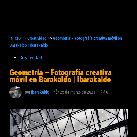
princ
búsqueda
INICIO
>>
Creatividad
>>
Geometria – Fotografía creativa móvil en
Barakaldo | Ibarakaldo
Publicado
Creatividad
en
Geometria – Fotografía creativa
móvil en Barakaldo | Ibarakaldo
por
ibarakaldo
25 de marzo de 2023
0