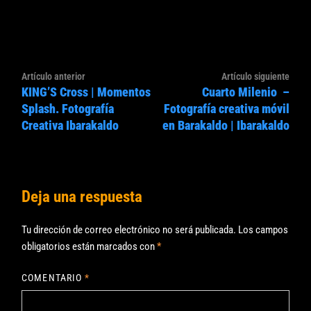
Navegación
Artículo
Artíc
Artículo anterior
Artículo siguiente
de
KING’S Cross | Momentos
Cuarto Milenio –
anterior:
sigui
entradas
Splash. Fotografía
Fotografía creativa móvil
Creativa Ibarakaldo
en Barakaldo | Ibarakaldo
Deja una respuesta
Tu dirección de correo electrónico no será publicada.
Los campos
obligatorios están marcados con
*
COMENTARIO
*