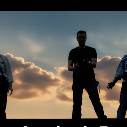
Saltar
Inicio
Begin the Beguine
Reconocimientos Ibarakaldo
Ac
al
contenido