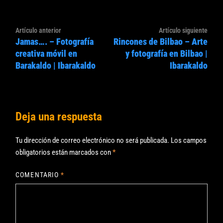
Navegación
Artículo
Artíc
Artículo anterior
Artículo siguiente
de
Jamas…. – Fotografía
Rincones de Bilbao – Arte
anterior:
sigui
entradas
creativa móvil en
y fotografía en Bilbao |
Barakaldo | Ibarakaldo
Ibarakaldo
Deja una respuesta
Tu dirección de correo electrónico no será publicada.
Los campos
obligatorios están marcados con
*
COMENTARIO
*