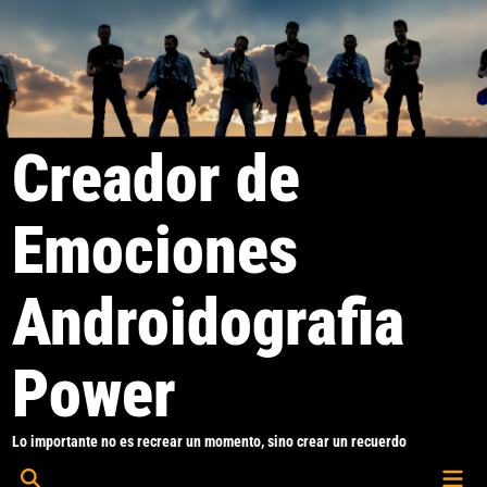
Saltar
al
contenido
Creador de
Emociones
Androidografia
Power
Lo importante no es recrear un momento, sino crear un recuerdo
Men
Abrir